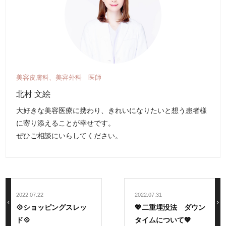
美容皮膚科、美容外科 医師
北村 文絵
大好きな美容医療に携わり、きれいになりたいと想う患者様
に寄り添えることが幸せです。
ぜひご相談にいらしてください。
2022.07.22
2022.07.31
chevron_left
navigate_next
💠ショッピングスレッ
💖二重埋没法 ダウン
ド💠
タイムについて💖