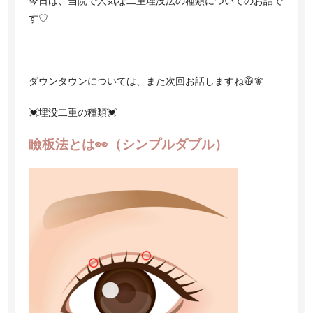
今日は、当院で人気な二重埋没法の種類についてのお話で
お電話でのご予約・お問い合わせ
す♡
03-5962-7018
TEL:
月曜日〜日曜日 10:00〜19:00（最終受付18:00）
休診日:なし
ダウンタウンについては、また次回お話しますね🥼🧚
💓埋没二重の種類💓
ご予約はこちら
瞼板法とは👀（シンプルダブル）
JP /
CN