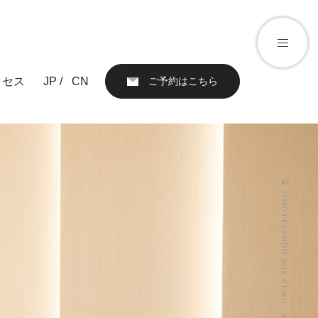
クセス
JP /
CN
ご予約はこちら
アクセス
ール
お知らせ
© OMOTESANDO Wiz Clinic. All Rights Reserved.
ブログ
親権者同意書
化粧品）
プライバシーポリシー