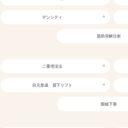
arrow_forward
デンシティ
脂肪溶解注射
arrow_forward
二重埋没法
arrow_forward
目元形成 眉下リフト
眼瞼下垂