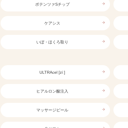
arrow_forward
ポテンツァSチップ
arrow_forward
ケアシス
arrow_forward
いぼ・ほくろ取り
arrow_forward
ULTRAcel [zíː]
arrow_forward
ヒアルロン酸注入
arrow_forward
マッサージピール