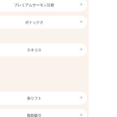
arrow_forward
プレミアムサーモン注射
arrow_forward
ボトックス
arrow_forward
スネコス
arrow_forward
糸リフト
arrow_forward
脂肪吸引