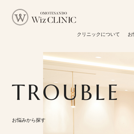
クリニックについて
お
クリニックについて
施術メニュー
二重・目元
お悩みから探す
TROUBLE
鼻形成
糸リフト
診療メニュー
脂肪吸引
料金一覧
脂肪溶解注射
お悩みから探す
婦人科形成
医師紹介