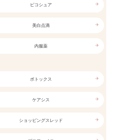
arrow_forward
ピコシュア
arrow_forward
美白点滴
arrow_forward
内服薬
arrow_forward
ボトックス
arrow_forward
ケアシス
arrow_forward
ショッピングスレッド