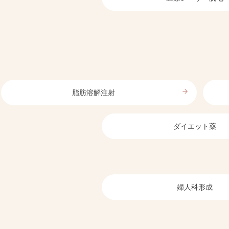
arrow_forward
脂肪溶解注射
ダイエット薬
婦人科形成