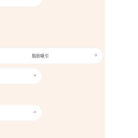
arrow_forward
脂肪吸引
arrow_forward
arrow_forward