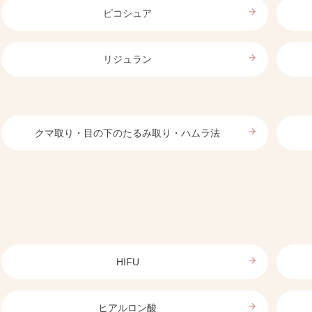
arrow_forward
ピコシュア
arrow_forward
リジュラン
arrow_forward
クマ取り・目の下のたるみ取り・ハムラ法
arrow_forward
HIFU
arrow_forward
ヒアルロン酸