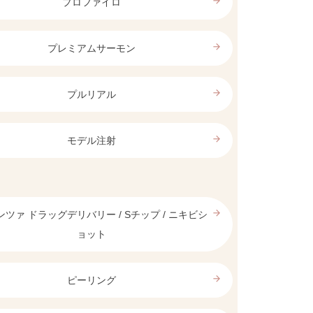
arrow_forward
プロファイロ
arrow_forward
プレミアムサーモン
arrow_forward
プルリアル
arrow_forward
モデル注射
arrow_forward
ツァ ドラッグデリバリー / Sチップ / ニキビシ
ョット
arrow_forward
ピーリング