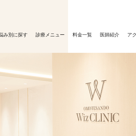
悩み別に探す
診療メニュー
料金一覧
医師紹介
ア
マシーン施術
その他
ピコシュア
マッサージピ
HIFU
美容点滴
水光注射
スネコス
ダーマペン4
内服薬
医療レーザー脱毛
ホームケア（
ケアシス