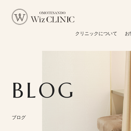
クリニックについて
お
クリニックについて
施術メニュー
二重・目元
お悩みから探す
BLOG
鼻形成
糸リフト
診療メニュー
脂肪吸引
料金一覧
脂肪溶解注射
ブログ
婦人科形成
医師紹介