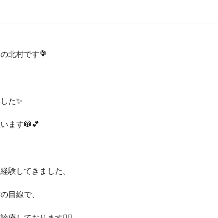
の北村です💐
した✨
ます🥼💕
を経験してきました。
方の目線で、
しております👩‍⚕️