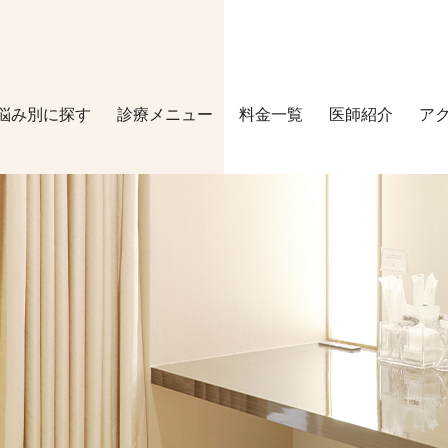
悩み別に探す
診療メニュー
料金一覧
医師紹介
ア
マシーン施術
その他
ピコシュア
マッサージピ
HIFU
美容点滴
水光注射
スネコス
ダーマペン4
内服薬
医療レーザー脱毛
ホームケア（
ケアシス