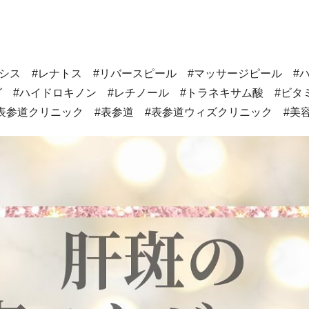
アシス #レナトス #リバースピール #マッサージピール #
グ #ハイドロキノン #レチノール #トラネキサム酸 #ビタ
#表参道クリニック #表参道 #表参道ウィズクリニック #美