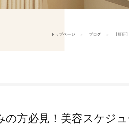
入
トップページ
»
ブログ
»
【肝斑】
お問い合わせ
2-7018
ご
0（最終受付18:00）
し
みの方必見！美容スケジュー