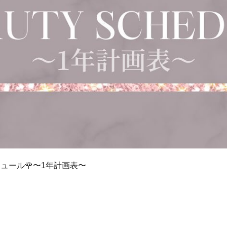
ュール🌹〜1年計画表〜
ス