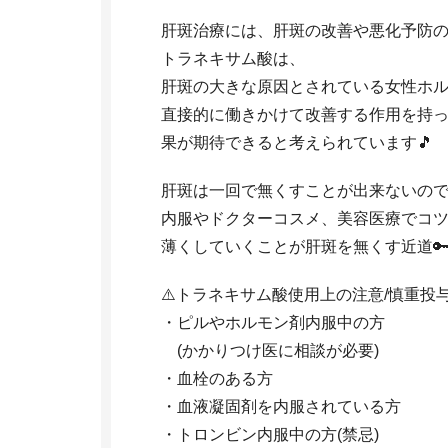
肝斑治療には、肝斑の改善や悪化予防
トラネキサム酸は、
肝斑の大きな原因とされている女性ホ
直接的に働きかけて改善する作用を持
果が期待できると考えられています🎵
肝斑は一回で無くすことが出来ないの
内服やドクターコスメ、美容医療でコ
薄くしていくことが肝斑を無くす近道🔑
⚠️トラネキサム酸使用上の注意/慎重投
・ピルやホルモン剤内服中の方
(かかりつけ医に相談が必要)
・血栓のある方
・血液凝固剤を内服されている方
・トロンビン内服中の方(禁忌)