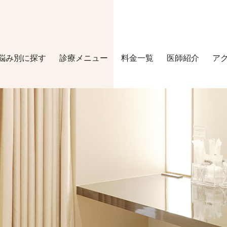
悩み別に探す
診療メニュー
料金一覧
医師紹介
ア
マシーン施術
その他
ピコシュア
マッサージピ
HIFU
美容点滴
水光注射
スネコス
ダーマペン4
内服薬
医療レーザー脱毛
ホームケア（
ケアシス