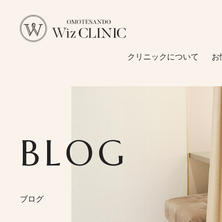
クリニックについて
お
クリニックについて
施術メニュー
二重・目元
お悩みから探す
BLOG
鼻形成
糸リフト
診療メニュー
脂肪吸引
料金一覧
脂肪溶解注射
ブログ
婦人科形成
医師紹介