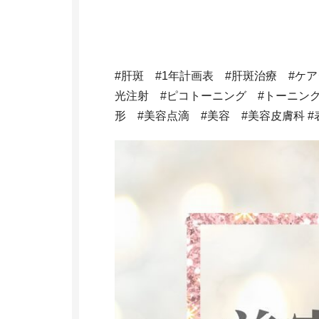
#肝斑 #1年計画表 #肝斑治療 #ケ
光注射 #ピコトーニング #トーニン
形 #美容点滴 #美容 #美容皮膚科 