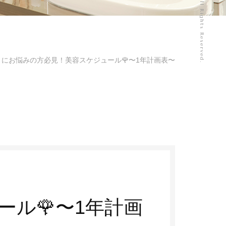
にお悩みの方必見！美容スケジュール🌹〜1年計画表〜
予約はこちら
ル🌹〜1年計画