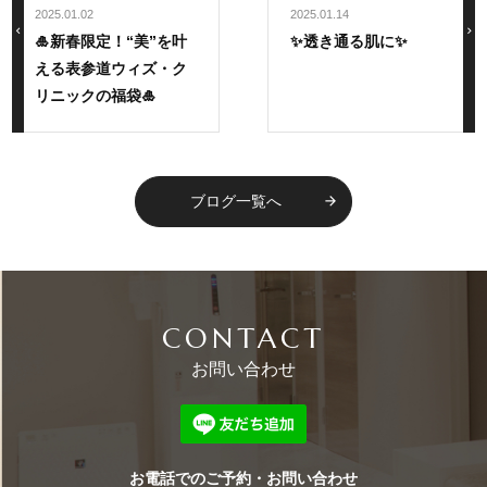
2025.01.02
2025.01.14
chevron_left
navigate_next
🎍新春限定！“美”を叶
✨透き通る肌に✨
える表参道ウィズ・ク
リニックの福袋🎍
ブログ一覧へ
arrow_forward
CONTACT
お問い合わせ
お電話でのご予約・お問い合わせ