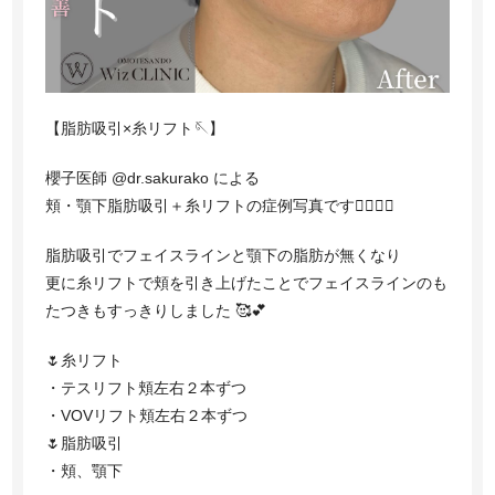
お電話でのご予約・お問い合わせ
03-5962-7018
TEL:
月曜日〜日曜日 10:00〜19:00（最終受付18:00）
休診日:なし
【脂肪吸引×糸リフト🪡】
櫻子医師 @dr.sakurako による
ご予約はこちら
頬・顎下脂肪吸引＋糸リフトの症例写真です👩🏻‍⚕️✨
脂肪吸引でフェイスラインと顎下の脂肪が無くなり
更に糸リフトで頬を引き上げたことでフェイスラインのも
JP /
CN
たつきもすっきりしました 🥰💕
🌷糸リフト
・テスリフト頬左右２本ずつ
・VOVリフト頬左右２本ずつ
🌷脂肪吸引
・頬、顎下