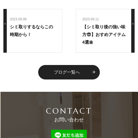
2023.09.08
2023.09.11
chevron_left
navigate_next
シミ取りするならこの
【シミ取り後の強い味
時期から！
方😎】おすめアイテム
4選🌼
ブログ一覧へ
arrow_forward
CONTACT
お問い合わせ